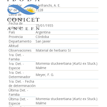
Colector
Lanfranchi, A. E.
Nº de colección
1228
Letra de
-
colección
Fecha de
25/01/1955
colección
País
Argentina
Provincia
Córdoba
Departamento
San Javier
Altitud
Observaciones
Material de herbario SI
1ra. Det. -
Familia
Morrenia stuckeertiana )Kurtz ex Stuck.)
1ra. Det. -
Malme
Especie
1ra. Det. -
Meyer, F. G.
Determinador
1ra. Det. - Fecha
de determinación
Última Det. -
Familia
Morrenia stuckeertiana )Kurtz ex Stuck.)
Última Det. -
Malme
Especie