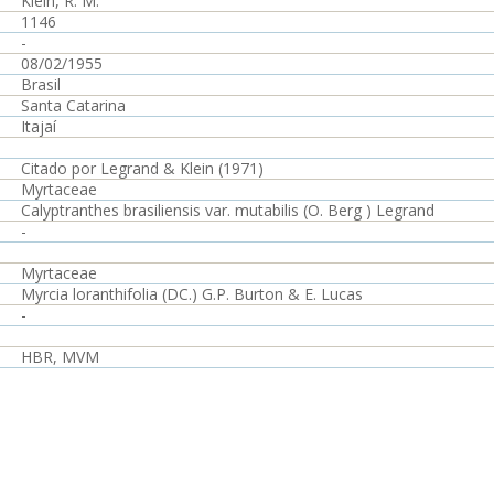
Klein, R. M.
1146
-
08/02/1955
Brasil
Santa Catarina
Itajaí
Citado por Legrand & Klein (1971)
Myrtaceae
Calyptranthes brasiliensis var. mutabilis (O. Berg ) Legrand
-
Myrtaceae
Myrcia loranthifolia (DC.) G.P. Burton & E. Lucas
-
HBR, MVM