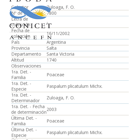
Colector
Zuloaga, F. O.
Nº de colección
7800
Letra de
-
colección
Fecha de
16/11/2002
colección
País
Argentina
Provincia
Salta
Departamento
Santa Victoria
Altitud
1740
Observaciones
1ra. Det. -
Poaceae
Familia
1ra. Det. -
Paspalum plicatulum Michx.
Especie
1ra. Det. -
Zuloaga, F. O.
Determinador
1ra. Det. - Fecha
2003
de determinación
Última Det. -
Poaceae
Familia
Última Det. -
Paspalum plicatulum Michx.
Especie