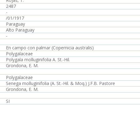
Rojas, T.
2487
-
/01/1917
Paraguay
Alto Paraguay
-
En campo con palmar (Copernicia australis)
Polygalaceae
Polygala molluginifolia A. St.-Hil.
Grondona, E. M.
Polygalaceae
Senega molluginifolia (A. St.-Hil. & Moq.) J.F.B. Pastore
Grondona, E. M.
SI