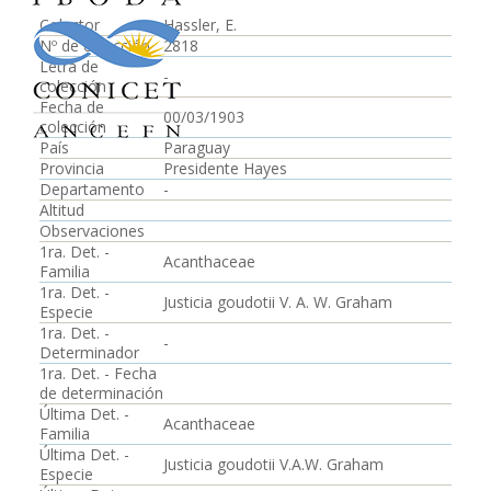
Colector
Hassler, E.
Nº de colección
2818
Letra de
-
colección
Fecha de
00/03/1903
colección
País
Paraguay
Provincia
Presidente Hayes
Departamento
-
Altitud
Observaciones
1ra. Det. -
Acanthaceae
Familia
1ra. Det. -
Justicia goudotii V. A. W. Graham
Especie
1ra. Det. -
-
Determinador
1ra. Det. - Fecha
de determinación
Última Det. -
Acanthaceae
Familia
Última Det. -
Justicia goudotii V.A.W. Graham
Especie