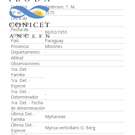
Colector
Pedersen, T. M.
Nº de colección
3275
Letra de
-
colección
Fecha de
06/02/1955
colección
País
Paraguay
Provincia
Misiones
Departamento
-
Altitud
Observaciones
1ra. Det. -
Familia
1ra. Det. -
Especie
1ra. Det. -
-
Determinador
1ra. Det. - Fecha
de determinación
Última Det. -
Myrtaceae
Familia
Última Det. -
Myrcia verticillaris O. Berg
Especie