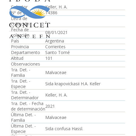
Colector
Keller, H. A.
Nº de colección
14386
Letra de
-
colección
Fecha de
08/01/2021
colección
País
Argentina
Provincia
Corrientes
Departamento
Santo Tomé
Altitud
101
Observaciones
1ra. Det. -
Malvaceae
Familia
1ra. Det. -
Sida krapovickasii H.A. Keller
Especie
1ra. Det. -
Keller, H. A.
Determinador
1ra. Det. - Fecha
2021
de determinación
Última Det. -
Malvaceae
Familia
Última Det. -
Sida confusa Hassl.
Especie