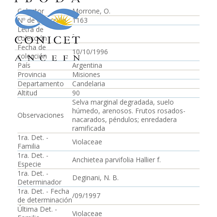
Colector
Morrone, O.
Nº de colección
1163
Letra de
-
colección
Fecha de
10/10/1996
colección
País
Argentina
Provincia
Misiones
Departamento
Candelaria
Altitud
90
Selva marginal degradada, suelo
húmedo, arenosos. Frutos rosados-
Observaciones
nacarados, péndulos; enredadera
ramificada
1ra. Det. -
Violaceae
Familia
1ra. Det. -
Anchietea parvifolia Hallier f.
Especie
1ra. Det. -
Deginani, N. B.
Determinador
1ra. Det. - Fecha
/09/1997
de determinación
Última Det. -
Violaceae