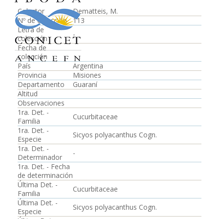
Colector
Dematteis, M.
Nº de colección
113
Letra de
-
colección
Fecha de
colección
País
Argentina
Provincia
Misiones
Departamento
Guaraní
Altitud
Observaciones
1ra. Det. -
Cucurbitaceae
Familia
1ra. Det. -
Sicyos polyacanthus Cogn.
Especie
1ra. Det. -
-
Determinador
1ra. Det. - Fecha
de determinación
Última Det. -
Cucurbitaceae
Familia
Última Det. -
Sicyos polyacanthus Cogn.
Especie