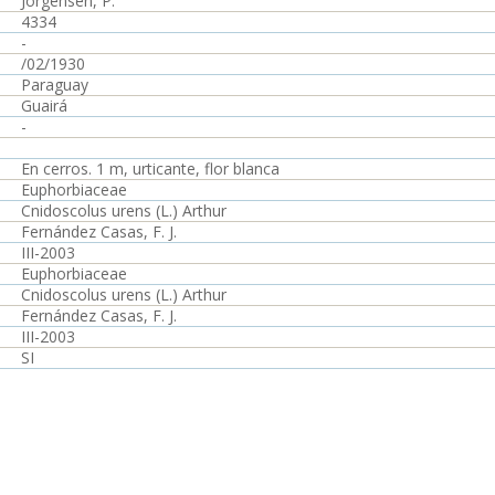
Jörgensen, P.
4334
-
/02/1930
Paraguay
Guairá
-
En cerros. 1 m, urticante, flor blanca
Euphorbiaceae
Cnidoscolus urens (L.) Arthur
Fernández Casas, F. J.
III-2003
Euphorbiaceae
Cnidoscolus urens (L.) Arthur
Fernández Casas, F. J.
III-2003
SI