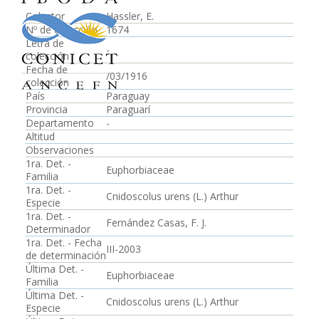
Colector
Hassler, E.
Nº de colección
1674
Letra de
-
colección
Fecha de
/03/1916
colección
País
Paraguay
Provincia
Paraguarí
Departamento
-
Altitud
Observaciones
1ra. Det. -
Euphorbiaceae
Familia
1ra. Det. -
Cnidoscolus urens (L.) Arthur
Especie
1ra. Det. -
Fernández Casas, F. J.
Determinador
1ra. Det. - Fecha
III-2003
de determinación
Última Det. -
Euphorbiaceae
Familia
Última Det. -
Cnidoscolus urens (L.) Arthur
Especie