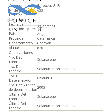
Colector
Barboza, G. E.
Nº de colección
633
Letra de
-
colección
Fecha de
23/02/2003
colección
País
Argentina
Provincia
Catamarca
Departamento
Capayán
Altitud
820
Observaciones
1ra. Det. -
Solanaceae
Familia
1ra. Det. -
Solanum mortonii Hunz.
Especie
1ra. Det. -
Chiarini, F.
Determinador
1ra. Det. - Fecha
2003
de determinación
Última Det. -
Solanaceae
Familia
Última Det. -
Solanum mortonii Hunz.
Especie