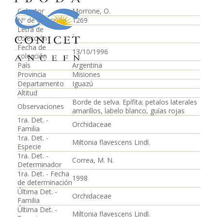
Colector
Morrone, O.
Nº de colección
1269
Letra de
-
colección
Fecha de
13/10/1996
colección
País
Argentina
Provincia
Misiones
Departamento
Iguazú
Altitud
Borde de selva. Epífita; petalos laterales
Observaciones
amarillos, labelo blanco, guías rojas
1ra. Det. -
Orchidaceae
Familia
1ra. Det. -
Miltonia flavescens Lindl.
Especie
1ra. Det. -
Correa, M. N.
Determinador
1ra. Det. - Fecha
1998
de determinación
Última Det. -
Orchidaceae
Familia
Última Det. -
Miltonia flavescens Lindl.