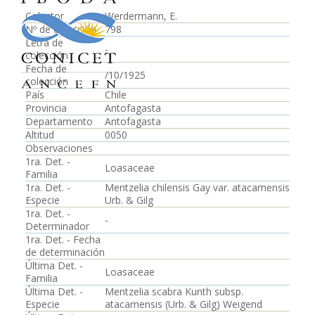
Colector
Werdermann, E.
Nº de colección
798
Letra de
-
colección
Fecha de
/10/1925
colección
País
Chile
Provincia
Antofagasta
Departamento
Antofagasta
Altitud
0050
Observaciones
1ra. Det. -
Loasaceae
Familia
1ra. Det. -
Mentzelia chilensis Gay var. atacamensis
Especie
Urb. & Gilg
1ra. Det. -
-
Determinador
1ra. Det. - Fecha
de determinación
Última Det. -
Loasaceae
Familia
Última Det. -
Mentzelia scabra Kunth subsp.
Especie
atacamensis (Urb. & Gilg) Weigend