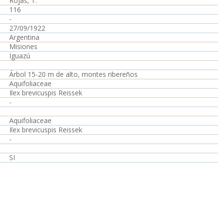
Rojas, T.
116
-
27/09/1922
Argentina
Misiones
Iguazú
Árbol 15-20 m de alto, montes ribereños
Aquifoliaceae
Ilex brevicuspis Reissek
-
Aquifoliaceae
Ilex brevicuspis Reissek
-
SI