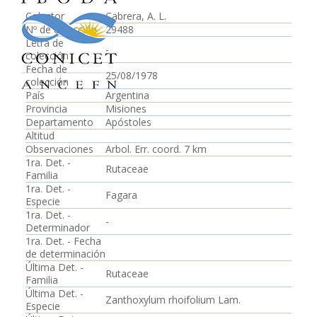
Colector
Cabrera, A. L.
Nº de colección
29488
Letra de
-
colección
Fecha de
25/08/1978
colección
País
Argentina
Provincia
Misiones
Departamento
Apóstoles
Altitud
Observaciones
Arbol. Err. coord. 7 km
1ra. Det. -
Rutaceae
Familia
1ra. Det. -
Fagara
Especie
1ra. Det. -
-
Determinador
1ra. Det. - Fecha
de determinación
Última Det. -
Rutaceae
Familia
Última Det. -
Zanthoxylum rhoifolium Lam.
Especie