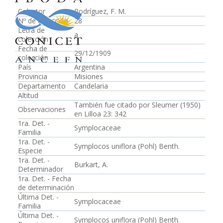
Colector
Rodríguez, F. M.
Nº de colección
28
Letra de
a
colección
Fecha de
29/12/1909
colección
País
Argentina
Provincia
Misiones
Departamento
Candelaria
Altitud
También fue citado por Sleumer (1950)
Observaciones
en Lilloa 23: 342
1ra. Det. -
Symplocaceae
Familia
1ra. Det. -
Symplocos uniflora (Pohl) Benth.
Especie
1ra. Det. -
Burkart, A.
Determinador
1ra. Det. - Fecha
de determinación
Última Det. -
Symplocaceae
Familia
Última Det. -
Symplocos uniflora (Pohl) Benth.