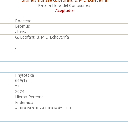
Bromus alonsae G. Leofanti & M.L. Echeverría
Para la Flora del Conosur es
Aceptado
Poaceae
Bromus
alonsae
G. Leofanti & M.L. Echeverría
-
-
-
Phytotaxa
669(1)
51
2024
Hierba Perenne
Endémica
Altura Min. 0 - Altura Máx. 100