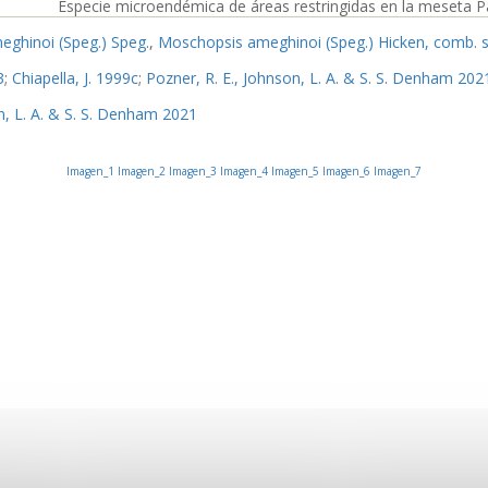
Especie microendémica de áreas restringidas en la meseta 
ghinoi (Speg.) Speg.
,
Moschopsis ameghinoi (Speg.) Hicken, comb. s
3
;
Chiapella, J. 1999c
;
Pozner, R. E., Johnson, L. A. & S. S. Denham 202
n, L. A. & S. S. Denham 2021
Imagen_1
Imagen_2
Imagen_3
Imagen_4
Imagen_5
Imagen_6
Imagen_7