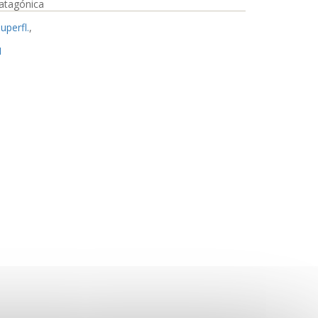
Patagónica
uperfl.
,
1