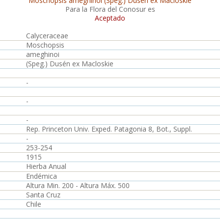
Moschopsis ameghinoi (Speg.) Dusén ex Macloskie
Para la Flora del Conosur es
Aceptado
Calyceraceae
Moschopsis
ameghinoi
(Speg.) Dusén ex Macloskie
-
-
-
Rep. Princeton Univ. Exped. Patagonia 8, Bot., Suppl.
-
253-254
1915
Hierba Anual
Endémica
Altura Min. 200 - Altura Máx. 500
Santa Cruz
Chile