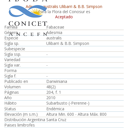
Adesmia australis Ulibarri & B.B. Simpson
Para la Flora del Conosur es
Aceptado
Familia
Fabaceae
Género
Adesmia
Especie
australis
Sigla sp.
Ulibarri & B.B. Simpson
Subespecie
Sigla ssp.
-
Variedad
Sigla var.
-
Forma
Sigla f.
-
Publicado en
Darwiniana
Volumen
48(2)
Páginas
204, f. 1
Año
2010
Hábito
Subarbusto (-Perenne-)
Status
Endémica
Elevación (m s.m.)
Altura Min. 600 - Altura Máx. 800
Distribución Argentina
Santa Cruz
Paises limítrofes