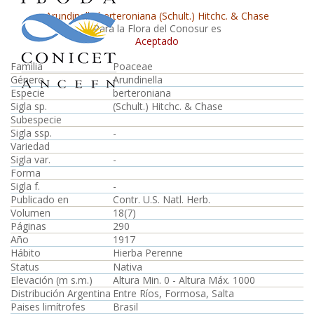
Arundinella berteroniana (Schult.) Hitchc. & Chase
Para la Flora del Conosur es
Aceptado
Familia
Poaceae
Género
Arundinella
Especie
berteroniana
Sigla sp.
(Schult.) Hitchc. & Chase
Subespecie
Sigla ssp.
-
Variedad
Sigla var.
-
Forma
Sigla f.
-
Publicado en
Contr. U.S. Natl. Herb.
Volumen
18(7)
Páginas
290
Año
1917
Hábito
Hierba Perenne
Status
Nativa
Elevación (m s.m.)
Altura Min. 0 - Altura Máx. 1000
Distribución Argentina
Entre Ríos, Formosa, Salta
Paises limítrofes
Brasil