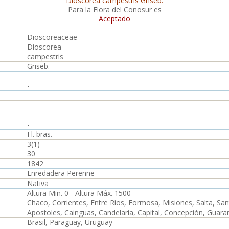
Dioscorea campestris Griseb.
Para la Flora del Conosur es
Aceptado
Dioscoreaceae
Dioscorea
campestris
Griseb.
-
-
-
Fl. bras.
3(1)
30
1842
Enredadera Perenne
Nativa
Altura Min. 0 - Altura Máx. 1500
Chaco, Corrientes, Entre Ríos, Formosa, Misiones, Salta, S
Apostoles, Cainguas, Candelaria, Capital, Concepción, Guaraní
Brasil, Paraguay, Uruguay