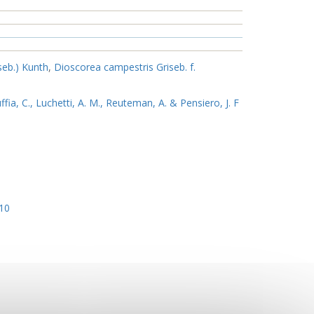
seb.) Kunth
,
Dioscorea campestris Griseb. f.
uffia, C., Luchetti, A. M., Reuteman, A. & Pensiero, J. F
10