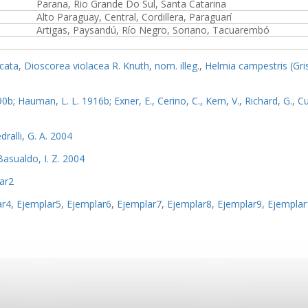
Parana, Rio Grande Do Sul, Santa Catarina
Alto Paraguay, Central, Cordillera, Paraguarí
Artigas, Paysandú, Río Negro, Soriano, Tacuarembó
icata
,
Dioscorea violacea R. Knuth, nom. illeg.
,
Helmia campestris (Gri
990b
;
Hauman, L. L. 1916b
;
Exner, E., Cerino, C., Kern, V., Richard, G., C
dralli, G. A. 2004
Basualdo, I. Z. 2004
ar2
ar4
,
Ejemplar5
,
Ejemplar6
,
Ejemplar7
,
Ejemplar8
,
Ejemplar9
,
Ejemplar
lar13
Imagen_1
Imagen_2
Imagen_3
Imagen_4
Imagen_5