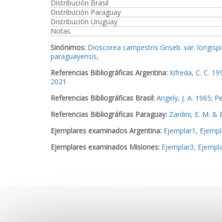
Distribución Brasil
Distribución Paraguay
Distribución Uruguay
Notas
Sinónimos:
Dioscorea campestris Griseb. var. longisp
paraguayensis
,
Referencias Bibliográficas Argentina:
Xifreda, C. C. 1
2021
Referencias Bibliográficas Brasil:
Angely, J. A. 1965
;
Pe
Referencias Bibliográficas Paraguay:
Zardini, E. M. & 
Ejemplares examinados Argentina:
Ejemplar1
,
Ejempl
Ejemplares examinados Misiones:
Ejemplar3
,
Ejempl
Ejemplares examinados Brasil:
Ejemplar11
Ejemplares examinados Paraguay:
Ejemplar12
,
Ejemp
Ejemplares examinados Uruguay:
Ejemplar14