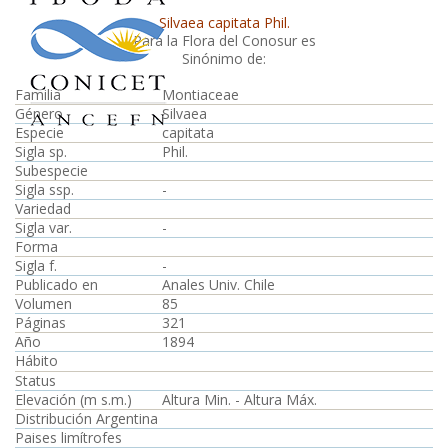
Silvaea capitata Phil.
Para la Flora del Conosur es
Sinónimo de:
Familia
Montiaceae
Género
Silvaea
Especie
capitata
Sigla sp.
Phil.
Subespecie
Sigla ssp.
-
Variedad
Sigla var.
-
Forma
Sigla f.
-
Publicado en
Anales Univ. Chile
Volumen
85
Páginas
321
Año
1894
Hábito
Status
Elevación (m s.m.)
Altura Min. - Altura Máx.
Distribución Argentina
Paises limítrofes