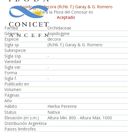
Aspidogyne decora (Rchb. f.) Garay & G. Romero
Para la Flora del Conosur es
Aceptado
Familia
Orchidaceae
Género
Aspidogyne
Especie
decora
Sigla sp.
(Rchb. f.) Garay & G. Romero
Subespecie
Sigla ssp.
-
Variedad
Sigla var.
-
Forma
Sigla f.
-
Publicado en
Volumen
Páginas
Año
Hábito
Hierba Perenne
Status
Nativa
Elevación (m s.m.)
Altura Min. 800 - Altura Máx. 1000
Distribución Argentina
Paises limítrofes