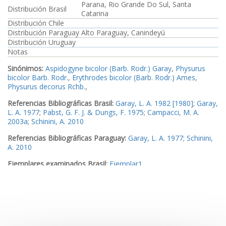
Parana, Rio Grande Do Sul, Santa
Distribución Brasil
Catarina
Distribución Chile
Distribución Paraguay
Alto Paraguay, Canindeyú
Distribución Uruguay
Notas
Sinónimos:
Aspidogyne bicolor (Barb. Rodr.) Garay
,
Physurus
bicolor Barb. Rodr.
,
Erythrodes bicolor (Barb. Rodr.) Ames
,
Physurus decorus Rchb.
,
Referencias Bibliográficas Brasil:
Garay, L. A. 1982 [1980]
;
Garay,
L. A. 1977
;
Pabst, G. F. J. & Dungs, F. 1975
;
Campacci, M. A.
2003a
;
Schinini, A. 2010
Referencias Bibliográficas Paraguay:
Garay, L. A. 1977
;
Schinini,
A. 2010
Ejemplares examinados Brasil:
Ejemplar1
Ejemplares examinados Paraguay:
Ejemplar2