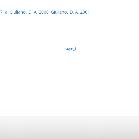
971a
;
Giuliano, D. A. 2000
;
Giuliano, D. A. 2001
Imagen_1