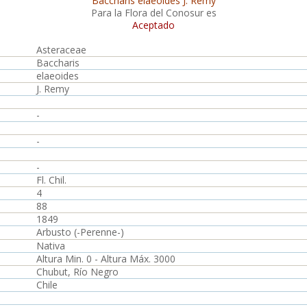
Baccharis elaeoides J. Remy
Para la Flora del Conosur es
Aceptado
Asteraceae
Baccharis
elaeoides
J. Remy
-
-
-
Fl. Chil.
4
88
1849
Arbusto (-Perenne-)
Nativa
Altura Min. 0 - Altura Máx. 3000
Chubut, Río Negro
Chile