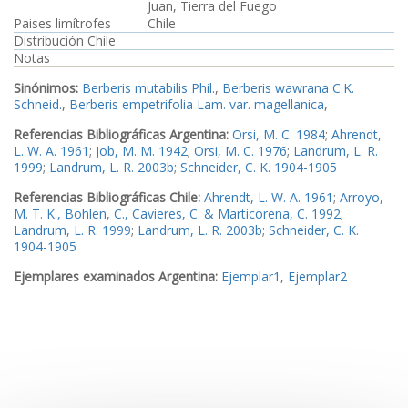
Juan, Tierra del Fuego
Paises limítrofes
Chile
Distribución Chile
Notas
Sinónimos:
Berberis mutabilis Phil.
,
Berberis wawrana C.K.
Schneid.
,
Berberis empetrifolia Lam. var. magellanica
,
Referencias Bibliográficas Argentina:
Orsi, M. C. 1984
;
Ahrendt,
L. W. A. 1961
;
Job, M. M. 1942
;
Orsi, M. C. 1976
;
Landrum, L. R.
1999
;
Landrum, L. R. 2003b
;
Schneider, C. K. 1904-1905
Referencias Bibliográficas Chile:
Ahrendt, L. W. A. 1961
;
Arroyo,
M. T. K., Bohlen, C., Cavieres, C. & Marticorena, C. 1992
;
Landrum, L. R. 1999
;
Landrum, L. R. 2003b
;
Schneider, C. K.
1904-1905
Ejemplares examinados Argentina:
Ejemplar1
,
Ejemplar2
Ejemplares examinados Chile:
Ejemplar3
,
Ejemplar4
Imagen_1
Imagen_2
Imagen_3
Imagen_4
Imagen_5
Imagen_6
Imagen_7
Imagen_8
Imagen_9
Imagen_10
Imagen_11
Imagen_12
Imagen_13
Imagen_14
Imagen_15
Imagen_16
Imagen_17
Imagen_18
Imagen_19
Imagen_20
Imagen_21
Imagen_22
Imagen_23
Imagen_24
Imagen_25
Imagen_26
Imagen_27
Imagen_28
Imagen_29
Imagen_30
Imagen_31
Imagen_32
Imagen_33
Imagen_34
Imagen_35
Imagen_36
Imagen_37
Imagen_38
Imagen_39
Imagen_40
Imagen_41
Imagen_42
Imagen_43
Imagen_44