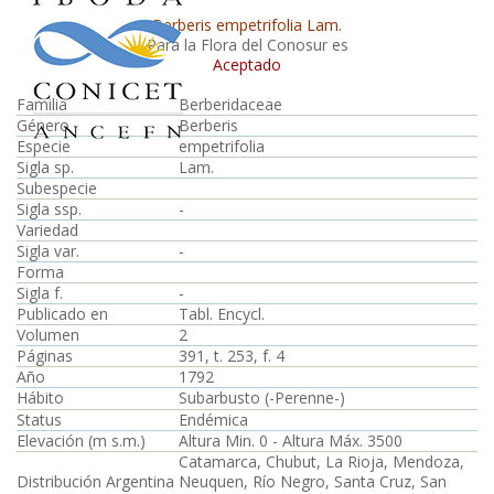
Berberis empetrifolia Lam.
Para la Flora del Conosur es
Aceptado
Familia
Berberidaceae
Género
Berberis
Especie
empetrifolia
Sigla sp.
Lam.
Subespecie
Sigla ssp.
-
Variedad
Sigla var.
-
Forma
Sigla f.
-
Publicado en
Tabl. Encycl.
Volumen
2
Páginas
391, t. 253, f. 4
Año
1792
Hábito
Subarbusto (-Perenne-)
Status
Endémica
Elevación (m s.m.)
Altura Min. 0 - Altura Máx. 3500
Catamarca, Chubut, La Rioja, Mendoza,
Distribución Argentina
Neuquen, Río Negro, Santa Cruz, San