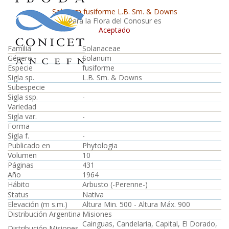
Solanum fusiforme L.B. Sm. & Downs
Para la Flora del Conosur es
Aceptado
Familia
Solanaceae
Género
Solanum
Especie
fusiforme
Sigla sp.
L.B. Sm. & Downs
Subespecie
Sigla ssp.
-
Variedad
Sigla var.
-
Forma
Sigla f.
-
Publicado en
Phytologia
Volumen
10
Páginas
431
Año
1964
Hábito
Arbusto (-Perenne-)
Status
Nativa
Elevación (m s.m.)
Altura Min. 500 - Altura Máx. 900
Distribución Argentina
Misiones
Cainguas, Candelaria, Capital, El Dorado,
Distribución Misiones