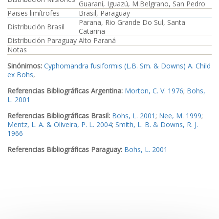
Guaraní, Iguazú, M.Belgrano, San Pedro
Paises limítrofes
Brasil, Paraguay
Parana, Rio Grande Do Sul, Santa
Distribución Brasil
Catarina
Distribución Paraguay
Alto Paraná
Notas
Sinónimos:
Cyphomandra fusiformis (L.B. Sm. & Downs) A. Child
ex Bohs
,
Referencias Bibliográficas Argentina:
Morton, C. V. 1976
;
Bohs,
L. 2001
Referencias Bibliográficas Brasil:
Bohs, L. 2001
;
Nee, M. 1999
;
Mentz, L. A. & Oliveira, P. L. 2004
;
Smith, L. B. & Downs, R. J.
1966
Referencias Bibliográficas Paraguay:
Bohs, L. 2001
Ejemplares examinados Argentina:
Ejemplar1
,
Ejemplar2
Ejemplares examinados Misiones:
Ejemplar3
,
Ejemplar4
,
Ejemplar5
,
Ejemplar6
,
Ejemplar7
,
Ejemplar8
,
Ejemplar9
Ejemplares examinados Brasil:
Ejemplar10