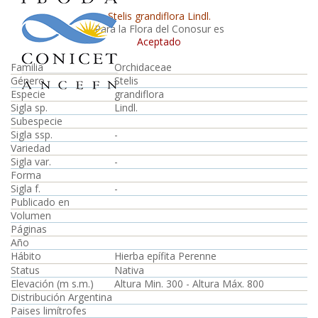
Stelis grandiflora Lindl.
Para la Flora del Conosur es
Aceptado
Familia
Orchidaceae
Género
Stelis
Especie
grandiflora
Sigla sp.
Lindl.
Subespecie
Sigla ssp.
-
Variedad
Sigla var.
-
Forma
Sigla f.
-
Publicado en
Volumen
Páginas
Año
Hábito
Hierba epífita Perenne
Status
Nativa
Elevación (m s.m.)
Altura Min. 300 - Altura Máx. 800
Distribución Argentina
Paises limítrofes