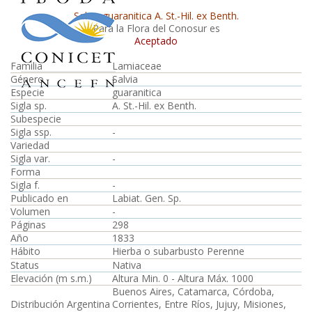
Salvia guaranitica A. St.-Hil. ex Benth.
Para la Flora del Conosur es
Aceptado
Familia
Lamiaceae
Género
Salvia
Especie
guaranitica
Sigla sp.
A. St.-Hil. ex Benth.
Subespecie
Sigla ssp.
-
Variedad
Sigla var.
-
Forma
Sigla f.
-
Publicado en
Labiat. Gen. Sp.
Volumen
-
Páginas
298
Año
1833
Hábito
Hierba o subarbusto Perenne
Status
Nativa
Elevación (m s.m.)
Altura Min. 0 - Altura Máx. 1000
Buenos Aires, Catamarca, Córdoba,
Distribución Argentina
Corrientes, Entre Ríos, Jujuy, Misiones,