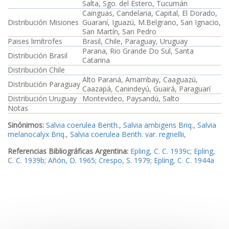
Salta, Sgo. del Estero, Tucumán
Cainguas, Candelaria, Capital, El Dorado,
Distribución Misiones
Guaraní, Iguazú, M.Belgrano, San Ignacio,
San Martín, San Pedro
Paises limítrofes
Brasil, Chile, Paraguay, Uruguay
Parana, Rio Grande Do Sul, Santa
Distribución Brasil
Catarina
Distribución Chile
Alto Paraná, Amambay, Caaguazú,
Distribución Paraguay
Caazapá, Canindeyú, Guairá, Paraguarí
Distribución Uruguay
Montevideo, Paysandú, Salto
Notas
Sinónimos:
Salvia coerulea Benth.
,
Salvia ambigens Briq.
,
Salvia
melanocalyx Briq.
,
Salvia coerulea Benth. var. regnellii
,
Referencias Bibliográficas Argentina:
Epling, C. C. 1939c
;
Epling,
C. C. 1939b
;
Añón, D. 1965
;
Crespo, S. 1979
;
Epling, C. C. 1944a
Referencias Bibliográficas Brasil:
Epling, C. C. 1960
;
Rambo, B.
1962
Referencias Bibliográficas Chile:
Santa Cruz, J., González, D.,
Valdebenito, S. & Peñaloza, P. 2021