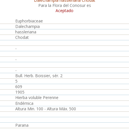
Dalechampia hassleriana Chodat
Para la Flora del Conosur es
Aceptado
Euphorbiaceae
Dalechampia
hassleriana
Chodat
-
-
-
Bull. Herb. Boissier, sér. 2
5
609
1905
Hierba voluble Perenne
Endémica
Altura Min. 100 - Altura Máx. 500
Parana