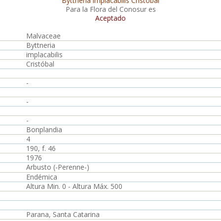
Byttneria implacabilis Cristóbal
Para la Flora del Conosur es
Aceptado
Malvaceae
Byttneria
implacabilis
Cristóbal
-
-
-
Bonplandia
4
190, f. 46
1976
Arbusto (-Perenne-)
Endémica
Altura Min. 0 - Altura Máx. 500
Parana, Santa Catarina