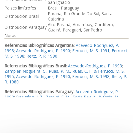
San Ignacio
Paises limítrofes
Brasil, Paraguay
Parana, Rio Grande Do Sul, Santa
Distribución Brasil
Catarina
Alto Paraná, Amambay, Cordillera,
Distribución Paraguay
Guairá, Paraguarí, SanPedro
Notas
Referencias Bibliográficas Argentina:
Acevedo-Rodríguez, P.
1993
;
Acevedo-Rodríguez, P. 1990
;
Ferrucci, M. S. 1991
;
Ferrucci,
M. S. 1998
;
Reitz, P. R. 1980
Referencias Bibliográficas Brasil:
Acevedo-Rodríguez, P. 1993
;
Zampieri Nogueira, C., Ruas, P. M., Ruas, C. F. & Ferrucci, M. S.
1995
;
Acevedo-Rodríguez, P. 1990
;
Ferrucci, M. S. 1998
;
Reitz, P.
R. 1980
Referencias Bibliográficas Paraguay:
Acevedo-Rodríguez, P.
1993
;
Basualdo, I. Z., Zardini, E. M., Soria Rey, N. & Ortíz, M.
1994
;
Acevedo-Rodríguez, P. 1990
;
Ferrucci, M. S. 1991
;
Ferrucci,
M. S. 1998
Ejemplares examinados Argentina:
Ejemplar1
Ejemplares examinados Misiones:
Ejemplar2
,
Ejemplar3
,
Ejemplar4
,
Ejemplar5
,
Ejemplar6
,
Ejemplar7
,
Ejemplar8