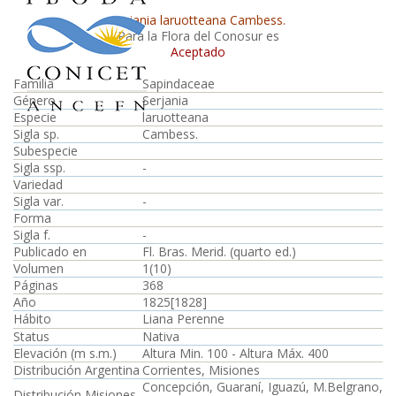
Serjania laruotteana Cambess.
Para la Flora del Conosur es
Aceptado
Familia
Sapindaceae
Género
Serjania
Especie
laruotteana
Sigla sp.
Cambess.
Subespecie
Sigla ssp.
-
Variedad
Sigla var.
-
Forma
Sigla f.
-
Publicado en
Fl. Bras. Merid. (quarto ed.)
Volumen
1(10)
Páginas
368
Año
1825[1828]
Hábito
Liana Perenne
Status
Nativa
Elevación (m s.m.)
Altura Min. 100 - Altura Máx. 400
Distribución Argentina
Corrientes, Misiones
Concepción, Guaraní, Iguazú, M.Belgrano,
Distribución Misiones