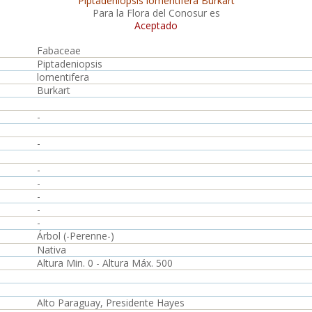
Piptadeniopsis lomentifera Burkart
Para la Flora del Conosur es
Aceptado
Fabaceae
Piptadeniopsis
lomentifera
Burkart
-
-
-
-
-
-
-
Árbol (-Perenne-)
Nativa
Altura Min. 0 - Altura Máx. 500
Alto Paraguay, Presidente Hayes