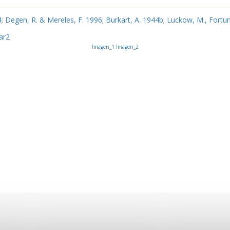
4
;
Degen, R. & Mereles, F. 1996
;
Burkart, A. 1944b
;
Luckow, M., Fortuna
ar2
Imagen_1
Imagen_2