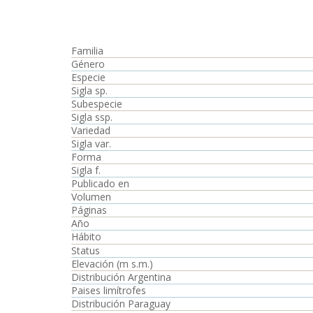
Familia
Género
Especie
Sigla sp.
Subespecie
Sigla ssp.
Variedad
Sigla var.
Forma
Sigla f.
Publicado en
Volumen
Páginas
Año
Hábito
Status
Elevación (m s.m.)
Distribución Argentina
Paises limítrofes
Distribución Paraguay