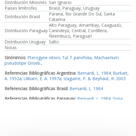
Distribución Misiones
San Ignacio
Paises limítrofes
Brasil, Paraguay, Uruguay
Parana, Rio Grande Do Sul, Santa
Distribución Brasil
Catarina
Alto Paraguay, Amambay, Caaguazú,
Distribución Paraguay
Canindeyú, Central, Cordillera,
Ñeembucú, Paraguarí
Distribución Uruguay
Salto
Notas
Sinónimos:
Pterogyne nitens Tul. f. parvifolia
,
Machaerium
pseudotipe Griseb.
,
Referencias Bibliográficas Argentina:
Bernardi, L. 1984
;
Burkart,
A. 1952a
;
Ulibarri, E. A. 1997a
;
Izaguirre, P. & Beyhaut, R. 2003
Referencias Bibliográficas Brasil:
Bernardi, L. 1984
Referencias Bibliográficas Paraguay:
Bernardi, L. 1984
;
Soria
Rey, N., Basualdo, I. Z. & Zardini, E. M. 1994
;
Basualdo, I. Z.,
Zardini, E. M., Soria Rey, N. & Ortíz, M. 1994
;
Basualdo, I. Z. &
Soria Rey, N. 1999
;
Jiménez, B., Knapp, S., Marín, G. & Peña-
Chocarro, M. C. 2000
Referencias Bibliográficas Uruguay:
Izaguirre, P. & Beyhaut, R.
2003