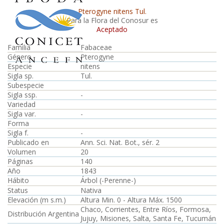
Pterogyne nitens Tul.
Para la Flora del Conosur es
Aceptado
Familia
Fabaceae
Género
Pterogyne
Especie
nitens
Sigla sp.
Tul.
Subespecie
Sigla ssp.
-
Variedad
Sigla var.
-
Forma
Sigla f.
-
Publicado en
Ann. Sci. Nat. Bot., sér. 2
Volumen
20
Páginas
140
Año
1843
Hábito
Árbol (-Perenne-)
Status
Nativa
Elevación (m s.m.)
Altura Min. 0 - Altura Máx. 1500
Chaco, Corrientes, Entre Ríos, Formosa,
Distribución Argentina
Jujuy, Misiones, Salta, Santa Fe, Tucumán