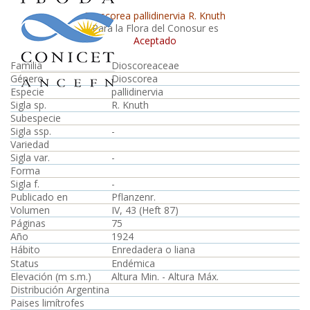
Dioscorea pallidinervia R. Knuth
Para la Flora del Conosur es
Aceptado
Familia
Dioscoreaceae
Género
Dioscorea
Especie
pallidinervia
Sigla sp.
R. Knuth
Subespecie
Sigla ssp.
-
Variedad
Sigla var.
-
Forma
Sigla f.
-
Publicado en
Pflanzenr.
Volumen
IV, 43 (Heft 87)
Páginas
75
Año
1924
Hábito
Enredadera o liana
Status
Endémica
Elevación (m s.m.)
Altura Min. - Altura Máx.
Distribución Argentina
Paises limítrofes