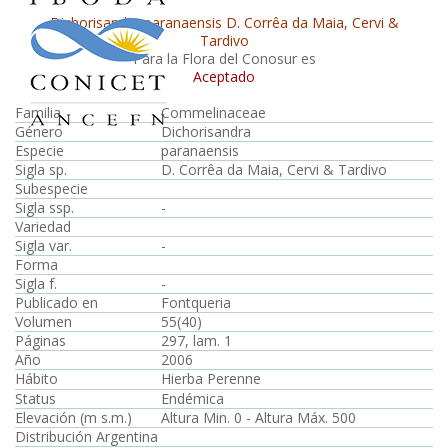
Dichorisandra paranaensis D. Corrêa da Maia, Cervi &
Tardivo
Para la Flora del Conosur es
Aceptado
Familia
Commelinaceae
Género
Dichorisandra
Especie
paranaensis
Sigla sp.
D. Corrêa da Maia, Cervi & Tardivo
Subespecie
Sigla ssp.
-
Variedad
Sigla var.
-
Forma
Sigla f.
-
Publicado en
Fontqueria
Volumen
55(40)
Páginas
297, lam. 1
Año
2006
Hábito
Hierba Perenne
Status
Endémica
Elevación (m s.m.)
Altura Min. 0 - Altura Máx. 500
Distribución Argentina