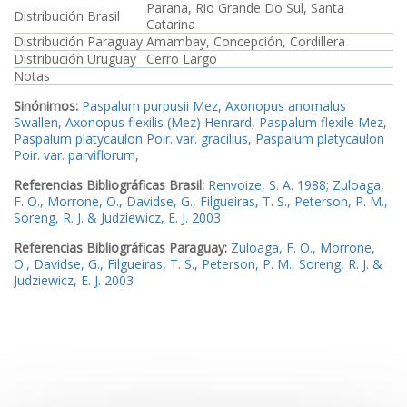
Parana, Rio Grande Do Sul, Santa
Distribución Brasil
Catarina
Distribución Paraguay
Amambay, Concepción, Cordillera
Distribución Uruguay
Cerro Largo
Notas
Sinónimos:
Paspalum purpusii Mez
,
Axonopus anomalus
Swallen
,
Axonopus flexilis (Mez) Henrard
,
Paspalum flexile Mez
,
Paspalum platycaulon Poir. var. gracilius
,
Paspalum platycaulon
Poir. var. parviflorum
,
Referencias Bibliográficas Brasil:
Renvoize, S. A. 1988
;
Zuloaga,
F. O., Morrone, O., Davidse, G., Filgueiras, T. S., Peterson, P. M.,
Soreng, R. J. & Judziewicz, E. J. 2003
Referencias Bibliográficas Paraguay:
Zuloaga, F. O., Morrone,
O., Davidse, G., Filgueiras, T. S., Peterson, P. M., Soreng, R. J. &
Judziewicz, E. J. 2003
Ejemplares examinados Brasil:
Ejemplar1
Ejemplares examinados Paraguay:
Ejemplar2
,
Ejemplar3
Ejemplares examinados Uruguay:
Ejemplar4
Imagen_1