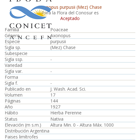
Axonopus purpusii (Mez) Chase
Para la Flora del Conosur es
Aceptado
Familia
Poaceae
Género
Axonopus
Especie
purpusii
Sigla sp.
(Mez) Chase
Subespecie
Sigla ssp.
-
Variedad
Sigla var.
-
Forma
Sigla f.
-
Publicado en
J. Wash. Acad. Sci.
Volumen
17
Páginas
144
Año
1927
Hábito
Hierba Perenne
Status
Nativa
Elevación (m s.m.)
Altura Min. 0 - Altura Máx. 1000
Distribución Argentina
Paises limítrofes