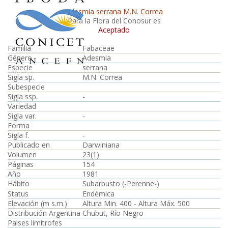
Adesmia serrana M.N. Correa
Para la Flora del Conosur es
Aceptado
Familia
Fabaceae
Género
Adesmia
Especie
serrana
Sigla sp.
M.N. Correa
Subespecie
Sigla ssp.
-
Variedad
Sigla var.
-
Forma
Sigla f.
-
Publicado en
Darwiniana
Volumen
23(1)
Páginas
154
Año
1981
Hábito
Subarbusto (-Perenne-)
Status
Endémica
Elevación (m s.m.)
Altura Min. 400 - Altura Máx. 500
Distribución Argentina
Chubut, Río Negro
Paises limítrofes