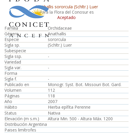
Anathallis sororcula (Schltr.) Luer
Para la Flora del Conosur es
Aceptado
Familia
Orchidaceae
Género
Anathallis
Especie
sororcula
Sigla sp.
(Schltr.) Luer
Subespecie
Sigla ssp.
-
Variedad
Sigla var.
-
Forma
Sigla f.
-
Publicado en
Monogr. Syst. Bot. Missouri Bot. Gard.
Volumen
112
Páginas
118
Año
2007
Hábito
Hierba epífita Perenne
Status
Nativa
Elevación (m s.m.)
Altura Min. 500 - Altura Máx. 1200
Distribución Argentina
Paises limítrofes