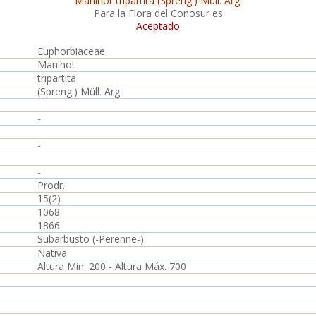
Manihot tripartita (Spreng.) Müll. Arg.
Para la Flora del Conosur es
Aceptado
Euphorbiaceae
Manihot
tripartita
(Spreng.) Müll. Arg.
-
-
-
Prodr.
15(2)
1068
1866
Subarbusto (-Perenne-)
Nativa
Altura Min. 200 - Altura Máx. 700