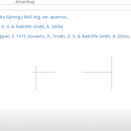
Amambay
ita (Spreng.) Müll. Arg. var. apaensis
,
, D. G. & Radcliffe-Smith, A. 2000a
Appan, S. 1973
;
Govaerts, R., Frodin, D. G. & Radcliffe-Smith, A. 2000a