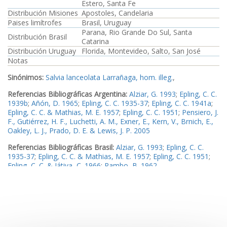
Estero, Santa Fe
Distribución Misiones
Apostoles, Candelaria
Paises limítrofes
Brasil, Uruguay
Parana, Rio Grande Do Sul, Santa
Distribución Brasil
Catarina
Distribución Uruguay
Florida, Montevideo, Salto, San José
Notas
Sinónimos:
Salvia lanceolata Larrañaga, hom. illeg.
,
Referencias Bibliográficas Argentina:
Alziar, G. 1993
;
Epling, C. C.
1939b
;
Añón, D. 1965
;
Epling, C. C. 1935-37
;
Epling, C. C. 1941a
;
Epling, C. C. & Mathias, M. E. 1957
;
Epling, C. C. 1951
;
Pensiero, J.
F., Gutiérrez, H. F., Luchetti, A. M., Exner, E., Kern, V., Brnich, E.,
Oakley, L. J., Prado, D. E. & Lewis, J. P. 2005
Referencias Bibliográficas Brasil:
Alziar, G. 1993
;
Epling, C. C.
1935-37
;
Epling, C. C. & Mathias, M. E. 1957
;
Epling, C. C. 1951
;
Epling, C. C. & Játiva, C. 1966
;
Rambo, B. 1962
Referencias Bibliográficas Uruguay:
Alziar, G. 1993
;
Epling, C. C.
1939b
;
Epling, C. C. 1935-37
;
Epling, C. C. 1944a
Ejemplares examinados Argentina:
Ejemplar1
,
Ejemplar2
Ejemplares examinados Misiones:
Ejemplar3
,
Ejemplar4
,