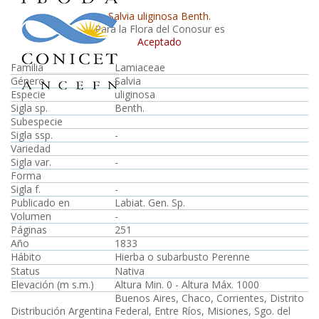
Salvia uliginosa Benth.
Para la Flora del Conosur es
Aceptado
Familia
Lamiaceae
Género
Salvia
Especie
uliginosa
Sigla sp.
Benth.
Subespecie
Sigla ssp.
-
Variedad
Sigla var.
-
Forma
Sigla f.
-
Publicado en
Labiat. Gen. Sp.
Volumen
-
Páginas
251
Año
1833
Hábito
Hierba o subarbusto Perenne
Status
Nativa
Elevación (m s.m.)
Altura Min. 0 - Altura Máx. 1000
Buenos Aires, Chaco, Corrientes, Distrito
Distribución Argentina
Federal, Entre Ríos, Misiones, Sgo. del