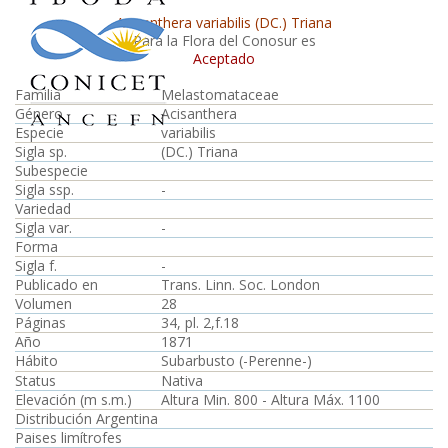
Acisanthera variabilis (DC.) Triana
Para la Flora del Conosur es
Aceptado
Familia
Melastomataceae
Género
Acisanthera
Especie
variabilis
Sigla sp.
(DC.) Triana
Subespecie
Sigla ssp.
-
Variedad
Sigla var.
-
Forma
Sigla f.
-
Publicado en
Trans. Linn. Soc. London
Volumen
28
Páginas
34, pl. 2,f.18
Año
1871
Hábito
Subarbusto (-Perenne-)
Status
Nativa
Elevación (m s.m.)
Altura Min. 800 - Altura Máx. 1100
Distribución Argentina
Paises limítrofes