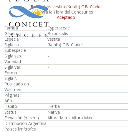
Bulbostylis vestita (Kunth) C.B. Clarke
Para la Flora del Conosur es
Aceptado
Familia
Cyperaceae
Género
Bulbostylis
Especie
vestita
Sigla sp.
(Kunth) C.B. Clarke
Subespecie
Sigla ssp.
-
Variedad
Sigla var.
-
Forma
Sigla f.
-
Publicado en
Volumen
Páginas
Año
Hábito
Hierba
Status
Nativa
Elevación (m s.m.)
Altura Min. - Altura Máx.
Distribución Argentina
Paises limítrofes