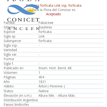
Bauhinia forficata Link ssp. forficata
Para la Flora del Conosur es
Aceptado
Familia
Fabaceae
Género
Bauhinia
Especie
forficata
Sigla sp.
Link
Subespecie
forficata
Sigla ssp.
-
Variedad
Sigla var.
-
Forma
Sigla f.
-
Publicado en
Enum. Hort. Berol. Alt.
Volumen
1
Páginas
404
Año
1821
Hábito
Árbol (-Perenne-)
Status
Nativa
Elevación (m s.m.)
Altura Min. - Altura Máx.
Distribución Argentina
Paises limítrofes