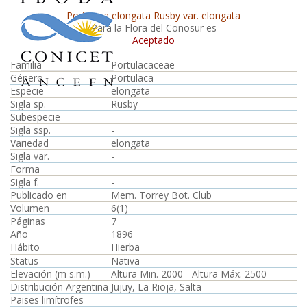
Portulaca elongata Rusby var. elongata
Para la Flora del Conosur es
Aceptado
Familia
Portulacaceae
Género
Portulaca
Especie
elongata
Sigla sp.
Rusby
Subespecie
Sigla ssp.
-
Variedad
elongata
Sigla var.
-
Forma
Sigla f.
-
Publicado en
Mem. Torrey Bot. Club
Volumen
6(1)
Páginas
7
Año
1896
Hábito
Hierba
Status
Nativa
Elevación (m s.m.)
Altura Min. 2000 - Altura Máx. 2500
Distribución Argentina
Jujuy, La Rioja, Salta
Paises limítrofes