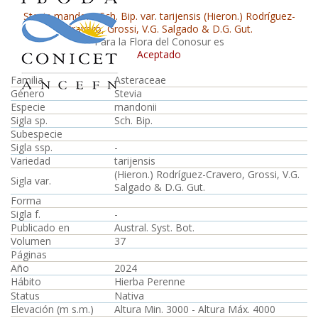
Stevia mandonii Sch. Bip. var. tarijensis (Hieron.) Rodríguez-
Cravero, Grossi, V.G. Salgado & D.G. Gut.
Para la Flora del Conosur es
Aceptado
Familia
Asteraceae
Género
Stevia
Especie
mandonii
Sigla sp.
Sch. Bip.
Subespecie
Sigla ssp.
-
Variedad
tarijensis
(Hieron.) Rodríguez-Cravero, Grossi, V.G.
Sigla var.
Salgado & D.G. Gut.
Forma
Sigla f.
-
Publicado en
Austral. Syst. Bot.
Volumen
37
Páginas
Año
2024
Hábito
Hierba Perenne
Status
Nativa
Elevación (m s.m.)
Altura Min. 3000 - Altura Máx. 4000