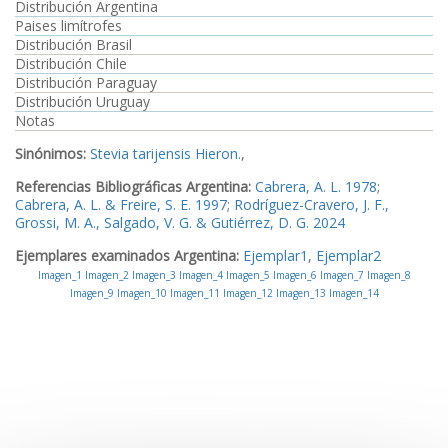
Distribución Argentina
Paises limítrofes
Distribución Brasil
Distribución Chile
Distribución Paraguay
Distribución Uruguay
Notas
Sinónimos:
Stevia tarijensis Hieron.
,
Referencias Bibliográficas Argentina:
Cabrera, A. L. 1978
;
Cabrera, A. L. & Freire, S. E. 1997
;
Rodríguez-Cravero, J. F.,
Grossi, M. A., Salgado, V. G. & Gutiérrez, D. G. 2024
Ejemplares examinados Argentina:
Ejemplar1
,
Ejemplar2
Imagen_1
Imagen_2
Imagen_3
Imagen_4
Imagen_5
Imagen_6
Imagen_7
Imagen_8
Imagen_9
Imagen_10
Imagen_11
Imagen_12
Imagen_13
Imagen_14