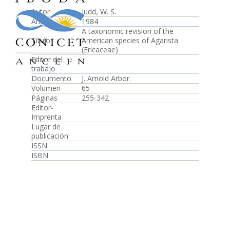
Autor
Judd, W. S.
Año
1984
A taxonomic revision of the
Título
American species of Agarista
(Ericaceae)
Editor del
trabajo
Documento
J. Arnold Arbor.
Volumen
65
Páginas
255-342
Editor-
Imprenta
Lugar de
publicación
ISSN
ISBN