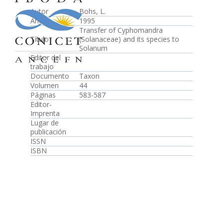
Autor
Bohs, L.
Año
1995
Transfer of Cyphomandra
Título
(Solanaceae) and its species to
Solanum
Editor del
trabajo
Documento
Taxon
Volumen
44
Páginas
583-587
Editor-
Imprenta
Lugar de
publicación
ISSN
ISBN