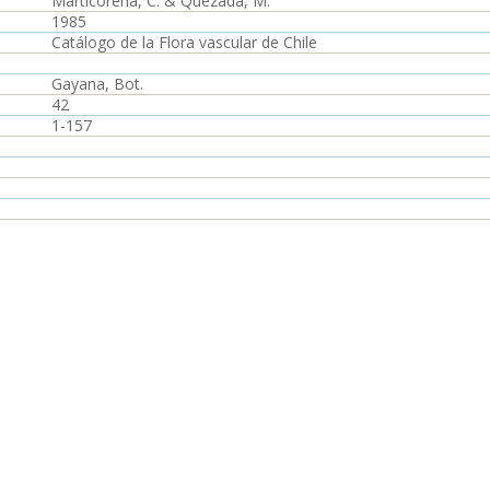
Marticorena, C. & Quezada, M.
1985
Catálogo de la Flora vascular de Chile
Gayana, Bot.
42
1-157