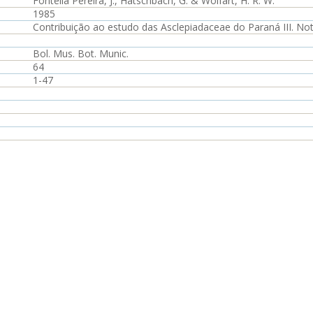
Fontella Pereira, J., Hatschbach, G. & Wolfart, H. R. W.
1985
Contribuição ao estudo das Asclepiadaceae do Paraná III. Not
Bol. Mus. Bot. Munic.
64
1-47